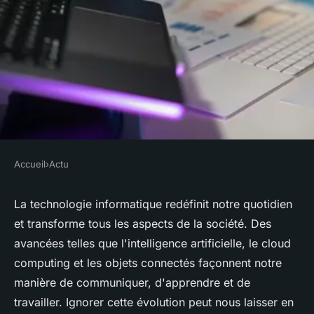
Accueil
›
Actu
ACTU
Comment la technologie
La technologie informatique redéfinit notre quotidien
et transforme tous les aspects de la société. Des
informatique transforme la
avancées telles que l'intelligence artificielle, le cloud
société que vous ne pouvez pas
computing et les objets connectés façonnent notre
ignorer
manière de communiquer, d'apprendre et de
travailler. Ignorer cette évolution peut nous laisser en
Elsa
•
9 octobre 2024
•
10 min de lecture